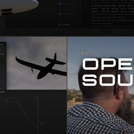
03
OP
SO